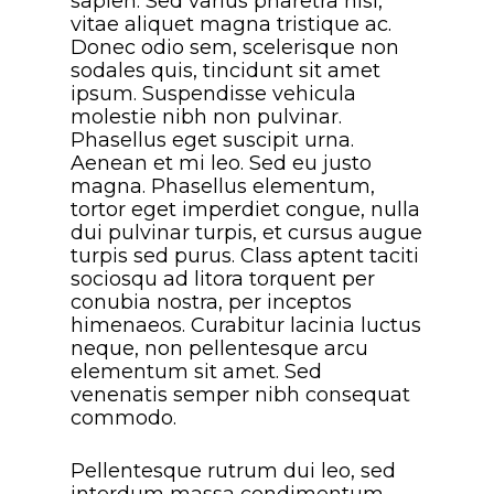
sapien. Sed varius pharetra nisl,
vitae aliquet magna tristique ac.
Donec odio sem, scelerisque non
sodales quis, tincidunt sit amet
ipsum. Suspendisse vehicula
molestie nibh non pulvinar.
Phasellus eget suscipit urna.
Aenean et mi leo. Sed eu justo
magna. Phasellus elementum,
tortor eget imperdiet congue, nulla
dui pulvinar turpis, et cursus augue
turpis sed purus. Class aptent taciti
sociosqu ad litora torquent per
conubia nostra, per inceptos
himenaeos. Curabitur lacinia luctus
neque, non pellentesque arcu
elementum sit amet. Sed
venenatis semper nibh consequat
commodo.
Pellentesque rutrum dui leo, sed
interdum massa condimentum