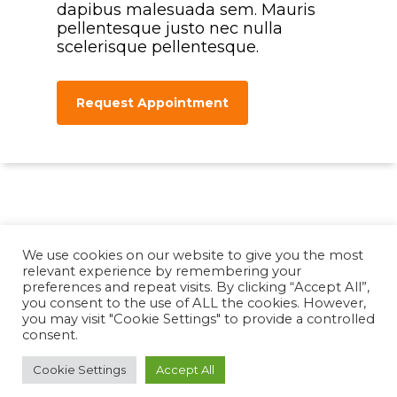
dapibus malesuada sem. Mauris
pellentesque justo nec nulla
scelerisque pellentesque.
Request Appointment
We use cookies on our website to give you the most
relevant experience by remembering your
preferences and repeat visits. By clicking “Accept All”,
you consent to the use of ALL the cookies. However,
© 2026 https://resource.viziglobal.com. Designed &
you may visit "Cookie Settings" to provide a controlled
Managed by
ViziSites
.
Terms of Use.
Website
consent.
Accessibility
Cookie Settings
Accept All
twitter
facebook